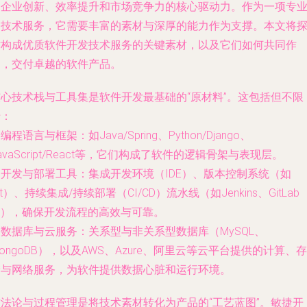
是企业创新、效率提升和市场竞争力的核心驱动力。作为一项专
的技术服务，它需要丰富的素材与深厚的能力作为支撑。本文将
讨构成优质软件开发技术服务的关键素材，以及它们如何共同作
用，交付卓越的软件产品。
核心技术栈与工具集
是软件开发最基础的“原材料”。这包括但不限
于：
.
编程语言与框架
：如Java/Spring、Python/Django、
avaScript/React等，它们构成了软件的逻辑骨架与表现层。
.
开发与部署工具
：集成开发环境（IDE）、版本控制系统（如
it）、持续集成/持续部署（CI/CD）流水线（如Jenkins、GitLab
I），确保开发流程的高效与可靠。
.
数据库与云服务
：关系型与非关系型数据库（MySQL、
ongoDB），以及AWS、Azure、阿里云等云平台提供的计算、存
储与网络服务，为软件提供数据心脏和运行环境。
方法论与过程管理
是将技术素材转化为产品的“工艺蓝图”。敏捷开