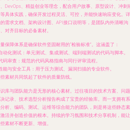
、DevOps、精益创业等理念，配合用户故事、原型设计、冲刺
划等具体实践，确保开发过程灵活、可控，并能快速响应变化。
细的需求文档、架构设计图、API接口说明等，是团队内外清晰沟
通、对齐目标的必备素材。
质量保障体系
是确保软件坚固耐用的“检验标准”。这涵盖了：
自动化测试
：单元测试、集成测试、端到端测试的代码与脚本。
代码审查
：规范的代码风格指南与同行评审流程。
性能与安全工具
：用于压力测试、漏洞扫描的专业软件。
这些素材共同筑起了软件的质量防线。
知识库与团队能力
是无形的核心素材。过往项目的技术方案、问
解决记录、技术选型分析报告构成了宝贵的经验库。而一支拥有
统分析、编码、测试、运维等综合能力的团队，则是将这些静态
材激活并创造价值的根本。持续的学习氛围和技术分享机制，能
这些素材不断更新、增值。