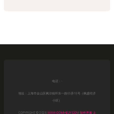
电话：-
地址：上海市金山区枫泾镇环东一路65弄18号（枫盛经济
小区）
COPYRIGHT © 2026
WWW.OOMHEUY.COM
软件开发
上